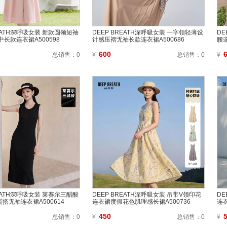
REATH深呼吸女装 新款圆领短袖
DEEP BREATH深呼吸女装 一字领轻薄设
DE
长款连衣裙A500598
计感压褶无袖长款连衣裙A500686
腰
600
总销售：
0
¥
总销售：
0
¥
REATH深呼吸女装 莱赛尔三醋酸
DEEP BREATH深呼吸女装 吊带V领印花
DE
搭无袖连衣裙A500614
连衣裙度假花色肌理感长裙A500736
连衣
450
总销售：
0
¥
总销售：
0
¥