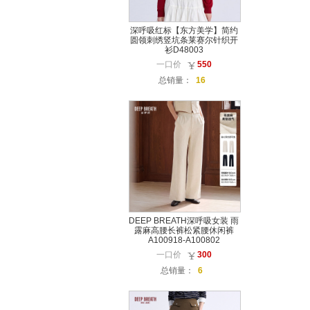
深呼吸红标【东方美学】简约
圆领刺绣竖坑条莱赛尔针织开
衫D48003
一口价
550
总销量：
16
DEEP BREATH深呼吸女装 雨
露麻高腰长裤松紧腰休闲裤
A100918-A100802
一口价
300
总销量：
6