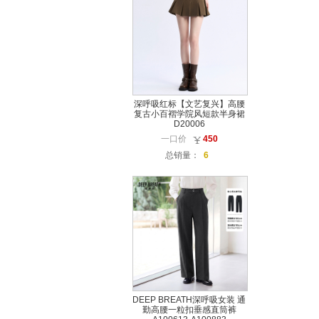
深呼吸红标【文艺复兴】高腰
复古小百褶学院风短款半身裙
D20006
一口价
450
总销量：
6
DEEP BREATH深呼吸女装 通
勤高腰一粒扣垂感直筒裤