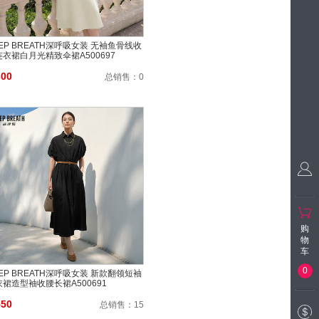
EP BREATH深呼吸女装 无袖鱼骨线收
连衣裙白月光精致伞裙A500697
600
总销售：
0
购
物
车
0
EP BREATH深呼吸女装 新款翻领短袖
裙造型袖收腰长裙A500691
550
总销售：
15