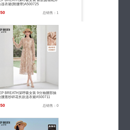
EP BREATH深呼吸女装 新款圆领花卉
连衣裙(附腰带)A500725
550
总销售：
1
EP BREATH深呼吸女装 9分袖腰部抽
收腰葱纱碎花长款连衣裙A500711
550
总销售：
0