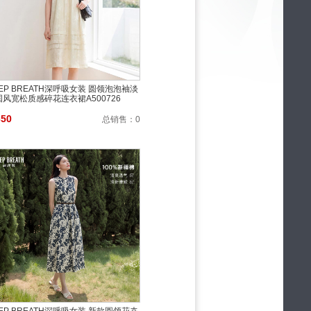
EP BREATH深呼吸女装 圆领泡泡袖淡
国风宽松质感碎花连衣裙A500726
650
总销售：
0