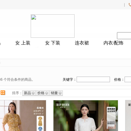
|
品
女 上装
女 下装
连衣裙
内衣/配饰
86
个符合条件的商品。
关键字：
价格：
排序：
新品
价格
销量