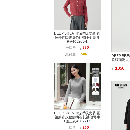
DEEP BREATH深呼吸女装 圆
领外套口袋坑条纽扣毛针织开
衫A401265-1
一口价
350
总销量：
506
DEEP B
款双面呢大衣
1350
¥
DEEP BREATH深呼吸女装 圆
领莱赛尔腰部抽褶长袖假两件
T恤上衣A302714
一口价
200