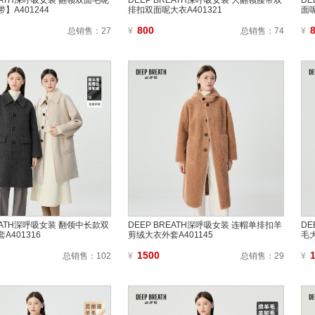
REATH深呼吸女装 翻领双面毛呢
DEEP BREATH深呼吸女装 大翻领腰带双
DE
】A401244
排扣双面呢大衣A401321
面呢
800
总销售：
27
¥
总销售：
74
¥
REATH深呼吸女装 翻领中长款双
DEEP BREATH深呼吸女装 连帽单排扣羊
DE
A401316
剪绒大衣外套A401145
毛大
1500
总销售：
102
¥
总销售：
29
¥