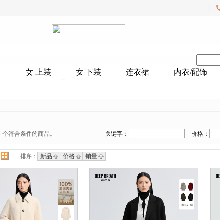
|
品
女 上装
女 下装
连衣裙
内衣/配饰
6
个符合条件的商品。
关键字：
价格：
排序：
新品
价格
销量