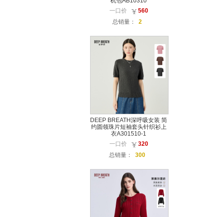
机包AB10310
一口价
560
总销量：
2
DEEP BREATH深呼吸女装 简
约圆领珠片短袖套头针织衫上
衣A301510-1
一口价
320
总销量：
300