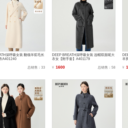
REATH深呼吸女装 翻领羊驼毛长
DEEP BREATH深呼吸女装 连帽双面呢大
DE
A401240
衣女【附手套】A401179
羊剪
1600
总销售：
33
¥
总销售：
58
¥