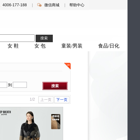
4006-177-188
|
微信商城
|
帮助中心
搜索
女 鞋
女 包
童装/男装
食品/日化
微信扫码购
到
搜索
1/2
上一页
下一页