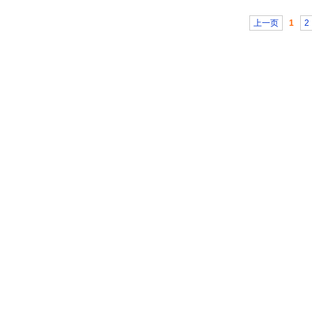
上一页
1
2