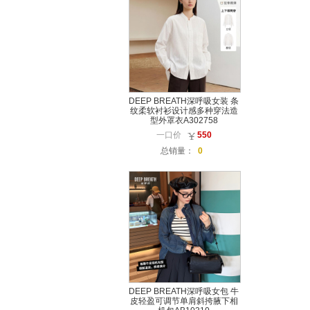
DEEP BREATH深呼吸女装 条
纹柔软衬衫设计感多种穿法造
型外罩衣A302758
一口价
550
总销量：
0
DEEP BREATH深呼吸女包 牛
皮轻盈可调节单肩斜挎腋下相