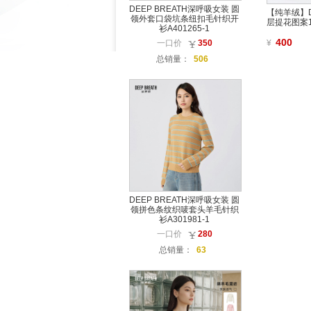
DEEP BREATH深呼吸女装 圆
【纯羊绒】D
领外套口袋坑条纽扣毛针织开
层提花图案1
衫A401265-1
400
一口价
350
¥
总销量：
506
DEEP BREATH深呼吸女装 圆
领拼色条纹织唛套头羊毛针织
衫A301981-1
一口价
280
总销量：
63