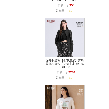
A100613-A100883
一口价
350
总销量：
19
深呼吸红标【都市漫游】秀场
款宽松廓形羊皮机车皮衣夹克
D40063
一口价
2200
总销量：
19