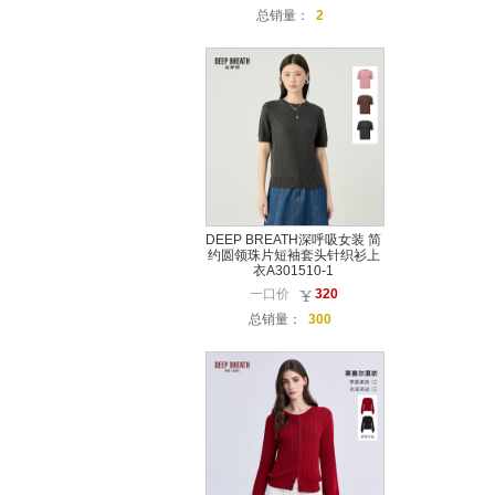
总销量：
2
DEEP BREATH深呼吸女装 简
约圆领珠片短袖套头针织衫上
衣A301510-1
一口价
320
总销量：
300