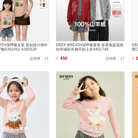
REATH深呼吸女装 原创设计画作
DEEP BREATH深呼吸童装 奈美兔提花纽
DE
A302452-A302520
扣羊绒衫长袖开衫上衣A401749
绣口
450
总销售：
21
¥
总销售：
17
¥