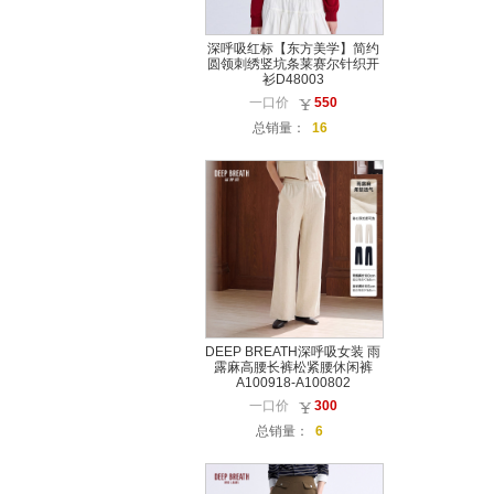
深呼吸红标【东方美学】简约
圆领刺绣竖坑条莱赛尔针织开
衫D48003
一口价
550
总销量：
16
DEEP BREATH深呼吸女装 雨
露麻高腰长裤松紧腰休闲裤
A100918-A100802
一口价
300
总销量：
6