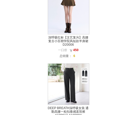
深呼吸红标【文艺复兴】高腰
复古小百褶学院风短款半身裙
D20006
一口价
450
总销量：
6
DEEP BREATH深呼吸女装 通
勤高腰一粒扣垂感直筒裤