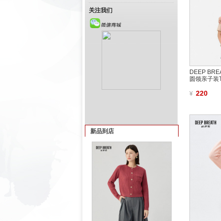
关注我们
DEEP B
圆领亲子装T恤
220
¥
新品到店