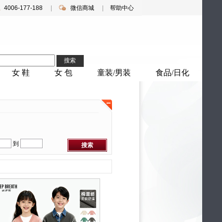
4006-177-188
|
微信商城
|
帮助中心
搜索
女 鞋
女 包
童装/男装
食品/日化
微信扫码购
到
搜索