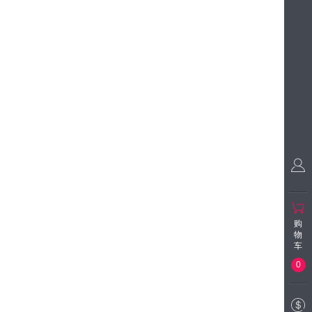
购
物
车
0