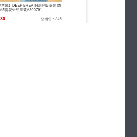
羊绒】DEEP BREATH深呼吸童装 圆
绒提花针织童装A300791
380
总销售：
845