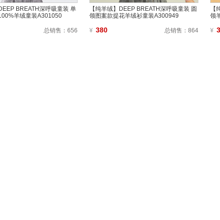
EEP BREATH深呼吸童装 单
【纯羊绒】DEEP BREATH深呼吸童装 圆
【纯
00%羊绒童装A301050
领图案款提花羊绒衫童装A300949
领羊
380
总销售：
656
¥
总销售：
864
¥