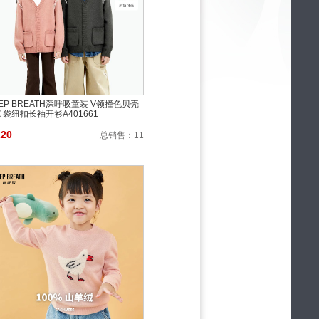
EP BREATH深呼吸童装 V领撞色贝壳
袋纽扣长袖开衫A401661
220
总销售：
11