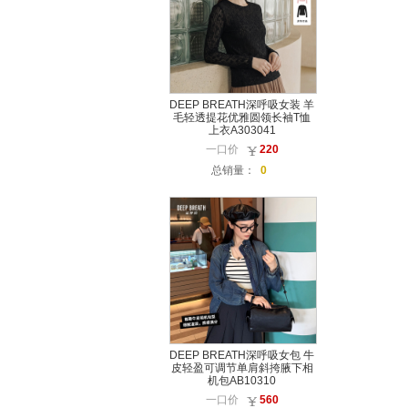
DEEP BREATH深呼吸女装 羊
毛轻透提花优雅圆领长袖T恤
上衣A303041
一口价
220
总销量：
0
DEEP BREATH深呼吸女包 牛
皮轻盈可调节单肩斜挎腋下相
机包AB10310
一口价
560