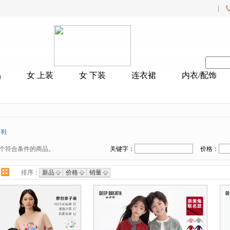
|
品
女 上装
女 下装
连衣裙
内衣/配饰
 鞋
个符合条件的商品。
关键字：
价格：
排序：
新品
价格
销量