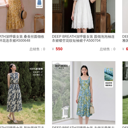
REATH深呼吸女装 桑蚕丝圆领收
DEEP BREATH深呼吸女装 圆领泡泡袖连
DE
花连衣裙A500648
衣裙镂空花纹短袖裙子A500704
雅
550
总销售：
0
¥
总销售：
0
¥