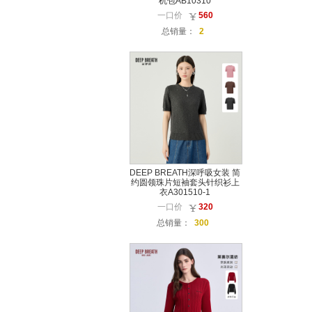
机包AB10310
一口价
560
总销量：
2
DEEP BREATH深呼吸女装 简
约圆领珠片短袖套头针织衫上
衣A301510-1
一口价
320
总销量：
300