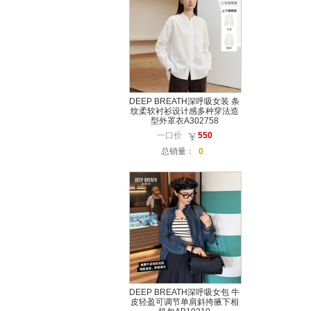
DEEP BREATH深呼吸女装 条
纹柔软衬衫设计感多种穿法造
型外罩衣A302758
一口价
550
总销量：
0
DEEP BREATH深呼吸女包 牛
皮轻盈可调节单肩斜挎腋下相