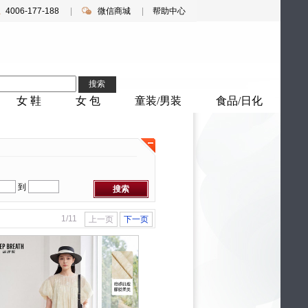
4006-177-188
|
微信商城
|
帮助中心
搜索
女 鞋
女 包
童装/男装
食品/日化
微信扫码购
到
搜索
1/11
上一页
下一页