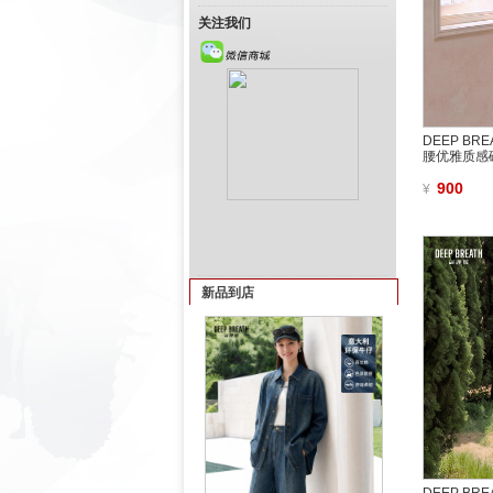
关注我们
DEEP B
腰优雅质感碎
900
¥
新品到店