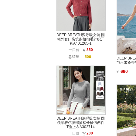
DEEP BREATH深呼吸女装 圆
领外套口袋坑条纽扣毛针织开
衫A401265-1
一口价
350
总销量：
506
DEEP B
节吊带桑蚕丝
680
¥
DEEP BREATH深呼吸女装 圆
领莱赛尔腰部抽褶长袖假两件
T恤上衣A302714
一口价
200