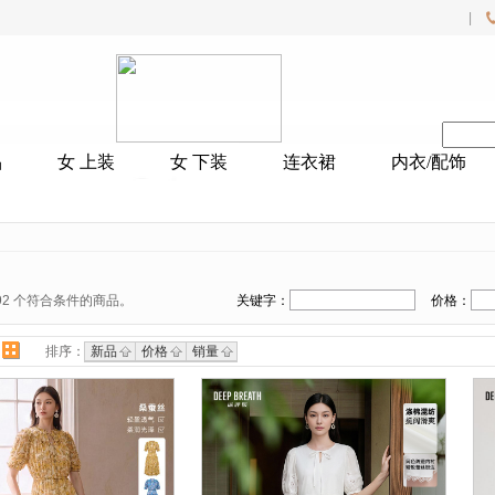
|
品
女 上装
女 下装
连衣裙
内衣/配饰
92
个符合条件的商品。
关键字：
价格：
排序：
新品
价格
销量